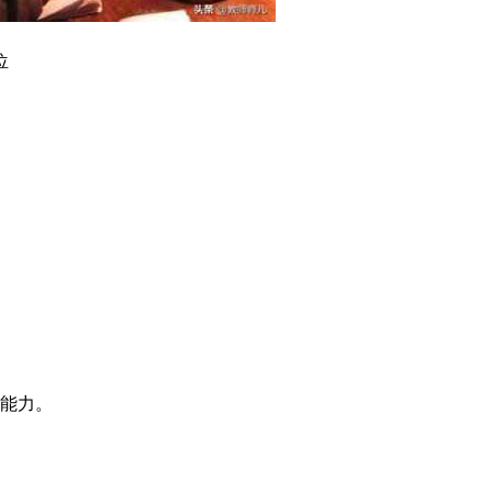
位
新能力。